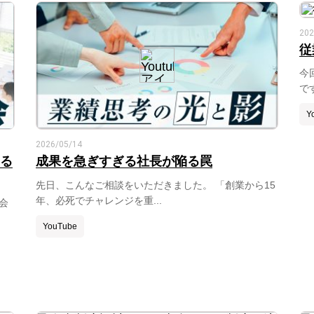
202
従
今
で
Y
2026/05/14
する
成果を急ぎすぎる社長が陥る罠
先日、こんなご相談をいただきました。 「創業から15
年、必死でチャレンジを重...
会
YouTube