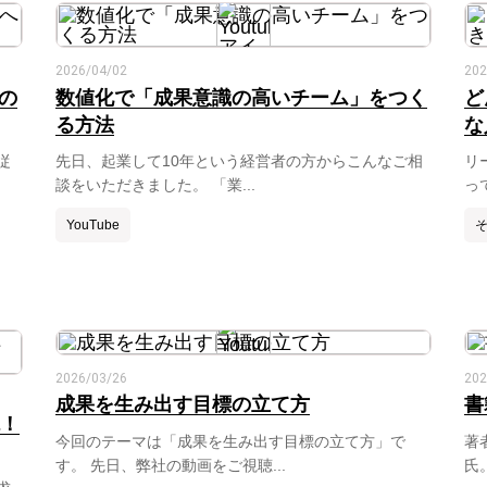
2026/04/02
202
の
数値化で「成果意識の高いチーム」をつく
ど
る方法
な
従
先日、起業して10年という経営者の方からこんなご相
リ
談をいただきました。 「業...
っ
YouTube
2026/03/26
202
成果を生み出す目標の立て方
書
説！
今回のテーマは「成果を生み出す目標の立て方」で
著
す。 先日、弊社の動画をご視聴...
氏