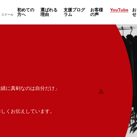
初めての
選ばれる
支援プログ
お客様
YouTube
お
方へ
理由
ラム
の声
せ
・スクール
業績に真剣なのは自分だけ」
で詳しくお伝えしています。