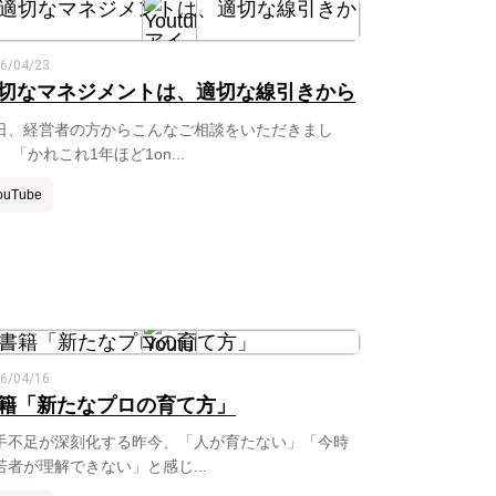
6/04/23
切なマネジメントは、適切な線引きから
日、経営者の方からこんなご相談をいただきまし
。 「かれこれ1年ほど1on...
ouTube
6/04/16
籍「新たなプロの育て方」
手不足が深刻化する昨今、「人が育たない」「今時
若者が理解できない」と感じ...