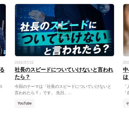
2026/07/22
202
る
社長のスピードについていけないと言われ
中
たら？
は
ス
今回のテーマは「社長のスピードについていけないと
「
言われたら？」です。 先日、...
「
YouTube