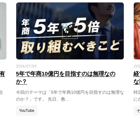
2026/07/09
202
有
5年で年商10億円を目指すのは無理なの
経
か？
な
企
今回のテーマは「5年で年商10億円を目指すのは無理な
特
のか？」です。 先日、教...
に
YouTube