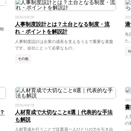
2026/04/28
202
人事制度設計とは？土台となる制度・流
適
ら離
れ・ポイントを解説計
先
た
人事制度設計は企業の成長を支えるうえで重要な基盤
です。会社にとって必要なもの...
Y
その他
202
2026/04/18
書
？
人材育成で大切なこと8選｜代表的な手法
人
も解説
の
人材育成を行うことで従業員一人ひとりの力を引き出