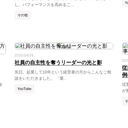
Y
し、パフォーマンスを高めるこ...
その他
2026/04/09
202
社員の自主性を奪うリーダーの光と影
従
先日、起業して10年という経営者の方からこんなご相
例
談をいただきました。 「業...
ま
従
YouTube
が