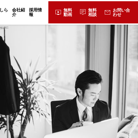
しら
会社紹
採用情
無料
無料
お問い合
live_tv
tooltip_2
mail
介
報
動画
相談
わせ