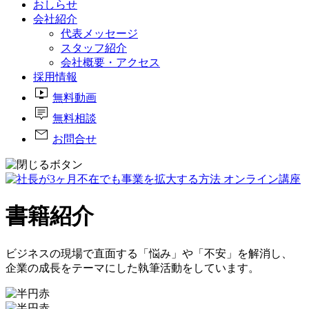
おしらせ
会社紹介
代表メッセージ
スタッフ紹介
会社概要・アクセス
採用情報
live_tv
無料動画
tooltip_2
無料相談
mail
お問合せ
書籍紹介
ビジネスの現場で直面する「悩み」や「不安」を解消し、
企業の成長をテーマにした執筆活動をしています。