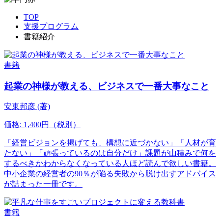
TOP
支援プログラム
書籍紹介
書籍
起業の神様が教える、ビジネスで一番大事なこと
安東邦彦 (著)
価格: 1,400円（税別）
「経営ビジョンを掲げても、構想に近づかない」「人材が育
たない」「頑張っているのは自分だけ」課題が山積みで何を
するべきかわからなくなっている人ほど読んで欲しい書籍。
中小企業の経営者の90％が陥る失敗から脱け出すアドバイス
が詰まった一冊です。
書籍