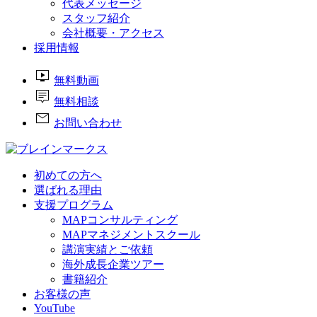
代表メッセージ
スタッフ紹介
会社概要・アクセス
採用情報
live_tv
無料動画
tooltip_2
無料相談
mail
お問い合わせ
初めての方へ
選ばれる理由
支援プログラム
MAPコンサルティング
MAPマネジメントスクール
講演実績とご依頼
海外成長企業ツアー
書籍紹介
お客様の声
YouTube