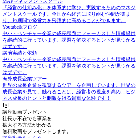
MAPマネジメントスクール
「経営の仕組み化」を体系的に学び、実践するためのマネジ
メントスクールです。全国から経営に取り組む仲間が集ま
り、短期間で経営力を飛躍的に高めることができます。
Youtube&ブログ
中小・ベンチャー企業の成長課題にフォーカスした情報提供
を継続的に行っています。課題を解決するヒントが見つかる
はずです。
講演実績と依頼
中小・ベンチャー企業の成長課題にフォーカスした情報提供
を継続的に行っています。課題を解決するヒントが見つかる
はずです。
海外成長企業ツアー
世界の成長企業を視察するツアーを企画しています。世界の
成長企業を見て、触れることは、経営者の視座を高め、ビジ
ネス成長のヒントと刺激を得る貴重な体験です！
live_tv
講座動画プレゼント
社長が不在でも事業を
拡大する方法がわかる
無料動画をプレゼントします。
講座動画をもらう