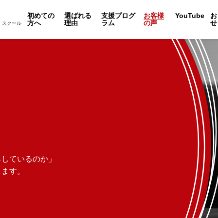
初めての
選ばれる
支援プログ
お客様
YouTube
お
方へ
理由
ラム
の声
せ
・スクール
らしているのか」
します。