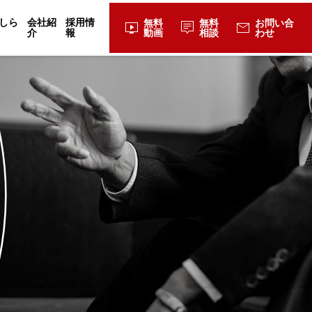
しら
会社紹
採用情
無料
無料
お問い合
live_tv
tooltip_2
mail
介
報
動画
相談
わせ