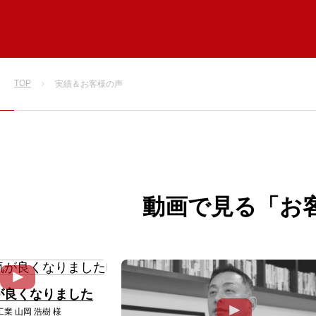
TOP
実績＆お客様の声
動画で見る「お
が良くなりました
業 山岡 浩樹 様