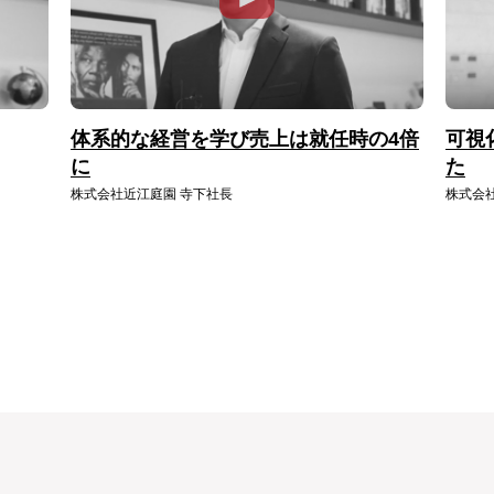
体系的な経営を学び売上は就任時の4倍
可視
に
た
株式会社近江庭園 寺下社長
株式会社