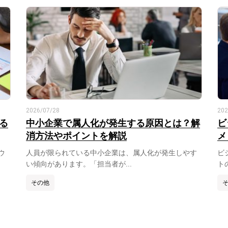
2026/07/28
202
る
中小企業で属人化が発生する原因とは？解
ビ
消方法やポイントを解説
メ
ウ
人員が限られている中小企業は、属人化が発生しやす
ビ
い傾向があります。「担当者が...
ト
その他