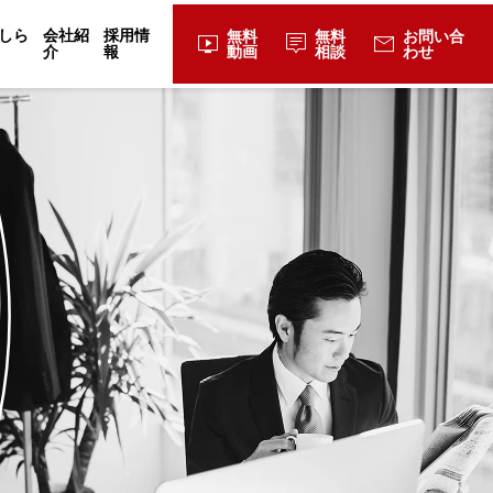
しら
会社紹
採用情
無料
無料
お問い合
live_tv
tooltip_2
mail
介
報
動画
相談
わせ