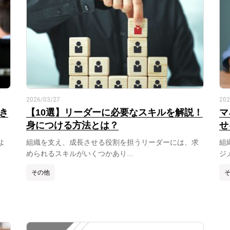
2026/03/27
202
き
【10選】リーダーに必要なスキルを解説！
マ
身につける方法とは？
せ
よ
組織を支え、成長させる役割を担うリーダーには、求
組
められるスキルがいくつかあり...
ジ
その他