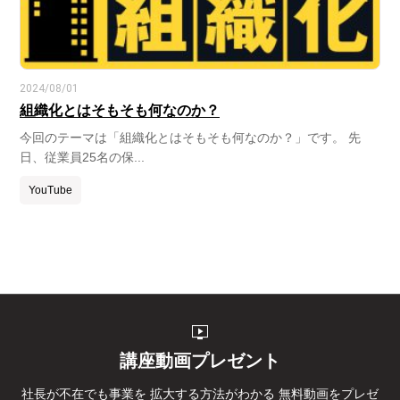
2024/08/01
組織化とはそもそも何なのか？
今回のテーマは「組織化とはそもそも何なのか？」です。 先
日、従業員25名の保...
YouTube
live_tv
講座動画プレゼント
社長が不在でも事業を
拡大する方法がわかる
無料動画をプレゼ