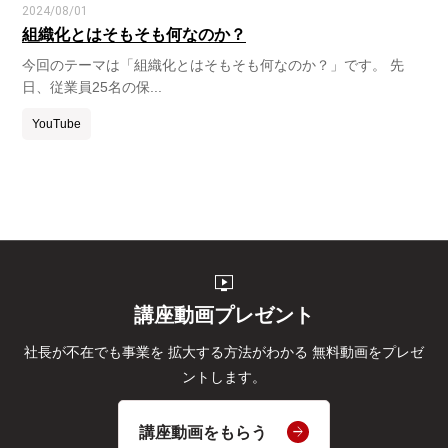
2024/08/01
組織化とはそもそも何なのか？
今回のテーマは「組織化とはそもそも何なのか？」です。 先
日、従業員25名の保...
YouTube
live_tv
講座動画プレゼント
社長が不在でも事業を
拡大する方法がわかる
無料動画をプレゼ
ントします。
講座動画をもらう