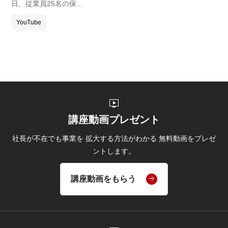
日、従業員25名の保...
YouTube
live_tv
講座動画プレゼント
社長が不在でも事業を
拡大する方法がわかる
無料動画をプレゼ
ントします。
講座動画をもらう