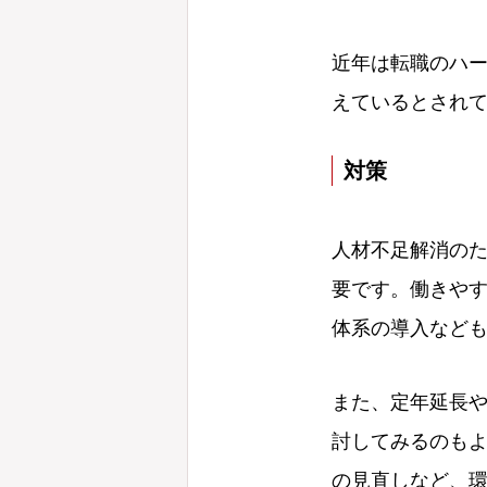
近年は転職のハ
えているとされ
対策
人材不足解消の
要です。働きや
体系の導入など
また、定年延長
討してみるのも
の見直しなど、