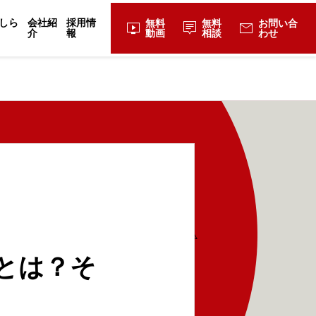
しら
会社紹
採用情
無料
無料
お問い合
live_tv
tooltip_2
mail
介
報
動画
相談
わせ
とは？そ