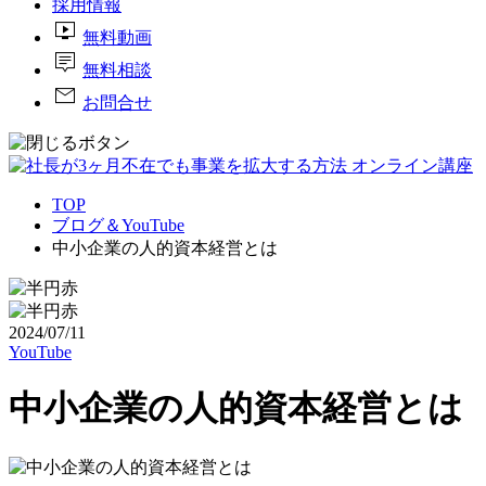
採用情報
live_tv
無料動画
tooltip_2
無料相談
mail
お問合せ
TOP
ブログ＆YouTube
中小企業の人的資本経営とは
2024/07/11
YouTube
中小企業の人的資本経営とは