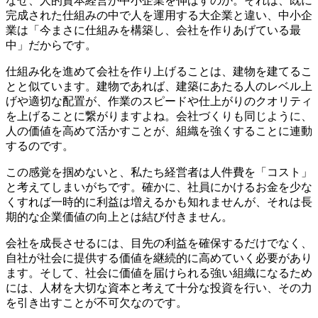
なぜ、人的資本経営が中小企業を伸ばすのか。それは、既に
完成された仕組みの中で人を運用する大企業と違い、中小企
業は「今まさに仕組みを構築し、会社を作りあげている最
中」だからです。
仕組み化を進めて会社を作り上げることは、建物を建てるこ
とと似ています。建物であれば、建築にあたる人のレベル上
げや適切な配置が、作業のスピードや仕上がりのクオリティ
を上げることに繋がりますよね。会社づくりも同じように、
人の価値を高めて活かすことが、組織を強くすることに連動
するのです。
この感覚を掴めないと、私たち経営者は人件費を「コスト」
と考えてしまいがちです。確かに、社員にかけるお金を少な
くすれば一時的に利益は増えるかも知れませんが、それは長
期的な企業価値の向上とは結び付きません。
会社を成長させるには、目先の利益を確保するだけでなく、
自社が社会に提供する価値を継続的に高めていく必要があり
ます。そして、社会に価値を届けられる強い組織になるため
には、人材を大切な資本と考えて十分な投資を行い、その力
を引き出すことが不可欠なのです。