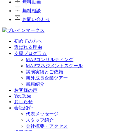
live_tv
無料動画
tooltip_2
無料相談
mail
お問い合わせ
初めての方へ
選ばれる理由
支援プログラム
MAPコンサルティング
MAPマネジメントスクール
講演実績とご依頼
海外成長企業ツアー
書籍紹介
お客様の声
YouTube
おしらせ
会社紹介
代表メッセージ
スタッフ紹介
会社概要・アクセス