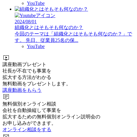
YouTube
2024/08/01
組織化とはそもそも何なのか？
今回のテーマは「組織化とはそもそも何なのか？」で
す。 先日、従業員25名の保...
YouTube
live_tv
講座動画プレゼント
社長が不在でも事業を
拡大する方法がわかる
無料動画をプレゼントします。
講座動画をもらう
tooltip_2
無料個別オンライン相談
会社を自動操縦して事業を
拡大するための無料個別オンライン説明会の
お申し込みができます。
オンライン相談をする
mail