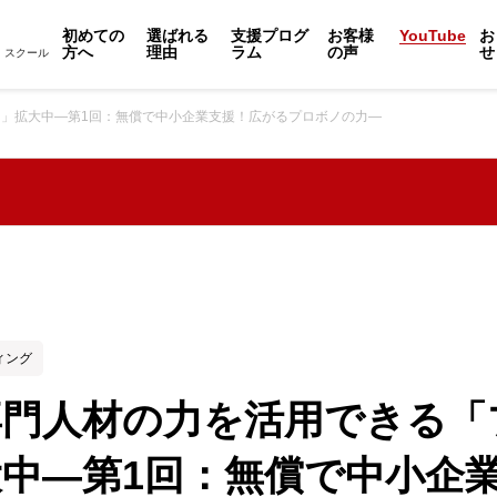
初めての
選ばれる
支援プログ
お客様
YouTube
お
方へ
理由
ラム
の声
せ
・スクール
」拡大中―第1回：無償で中小企業支援！広がるプロボノの力―
ィング
専門人材の力を活用できる「
中―第1回：無償で中小企