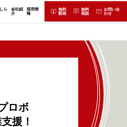
しら
会社紹
採用情
無料
無料
お問い合
live_tv
tooltip_2
mail
介
報
動画
相談
わせ
プロボ
業支援！