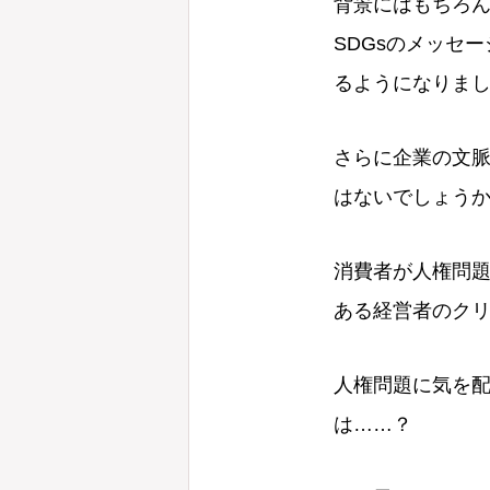
背景にはもちろ
SDGsのメッセ
るようになりま
さらに企業の文
はないでしょう
消費者が人権問
ある経営者のク
人権問題に気を
は……？