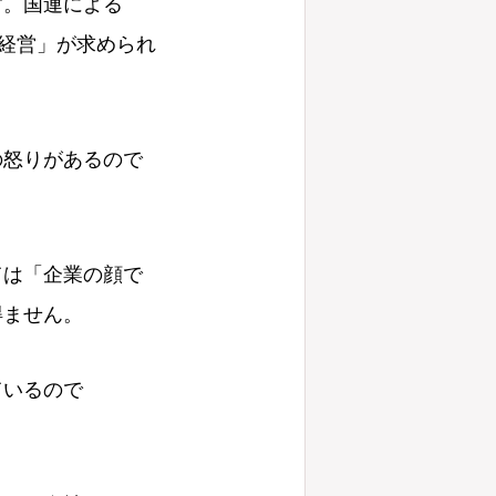
す。国連による
い経営」が求められ
の怒りがあるので
ては「企業の顔で
得ません。
ているので