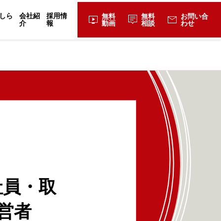
しら
会社紹
採用情
無料
無料
お問い合
live_tv
tooltip_2
mail
介
報
動画
相談
わせ
社員・取
営者