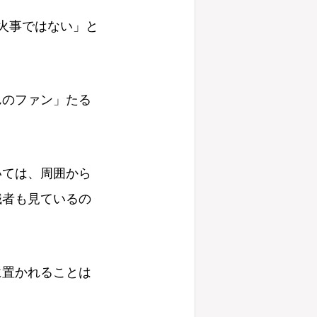
火事ではない」と
んのファン」たる
いては、周囲から
職者も見ているの
に置かれることは