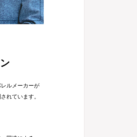
ァン
パレルメーカーが
判されています。