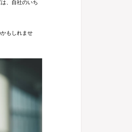
家は、自社のいち
のかもしれませ
。