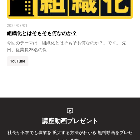
2024/08/01
組織化とはそもそも何なのか？
今回のテーマは「組織化とはそもそも何なのか？」です。 先
日、従業員25名の保...
YouTube
live_tv
講座動画プレゼント
社長が不在でも事業を
拡大する方法がわかる
無料動画をプレゼ