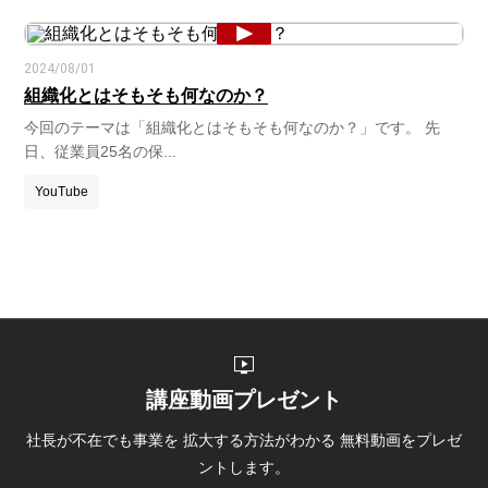
2024/08/01
組織化とはそもそも何なのか？
今回のテーマは「組織化とはそもそも何なのか？」です。 先
日、従業員25名の保...
YouTube
live_tv
講座動画プレゼント
社長が不在でも事業を
拡大する方法がわかる
無料動画をプレゼ
ントします。