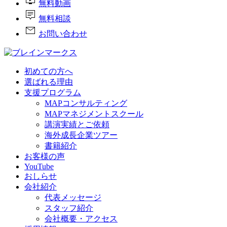
live_tv
無料動画
tooltip_2
無料相談
mail
お問い合わせ
初めての方へ
選ばれる理由
支援プログラム
MAPコンサルティング
MAPマネジメントスクール
講演実績とご依頼
海外成長企業ツアー
書籍紹介
お客様の声
YouTube
おしらせ
会社紹介
代表メッセージ
スタッフ紹介
会社概要・アクセス