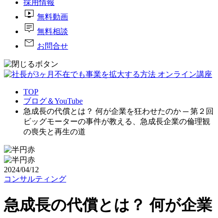
採用情報
live_tv
無料動画
tooltip_2
無料相談
mail
お問合せ
TOP
ブログ＆YouTube
急成長の代償とは？ 何が企業を狂わせたのか ─ 第２回
ビッグモーターの事件が教える、急成長企業の倫理観
の喪失と再生の道
2024/04/12
コンサルティング
急成長の代償とは？ 何が企業