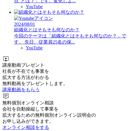
点”とは？」です。変化しよ...
YouTube
2024/08/01
組織化とはそもそも何なのか？
今回のテーマは「組織化とはそもそも何なのか？」で
す。 先日、従業員25名の保...
YouTube
live_tv
講座動画プレゼント
社長が不在でも事業を
拡大する方法がわかる
無料動画をプレゼントします。
講座動画をもらう
tooltip_2
無料個別オンライン相談
会社を自動操縦して事業を
拡大するための無料個別オンライン説明会の
お申し込みができます。
オンライン相談をする