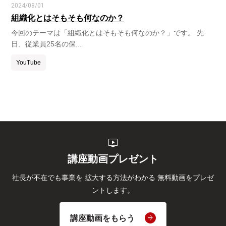
2024/08/01
組織化とはそもそも何なのか？
今回のテーマは「組織化とはそもそも何なのか？」です。 先
日、従業員25名の保...
YouTube
live_tv
講座動画プレゼント
社長が不在でも事業を
拡大する方法がわかる
無料動画をプレゼ
ントします。
講座動画をもらう