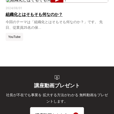
2024/08/01
組織化とはそもそも何なのか？
今回のテーマは「組織化とはそもそも何なのか？」です。 先
日、従業員25名の保...
YouTube
live_tv
講座動画プレゼント
社長が不在でも事業を
拡大する方法がわかる
無料動画をプレゼ
ントします。