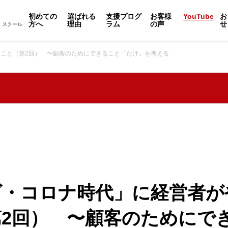
初めての
選ばれる
支援プログ
お客様
YouTube
お
方へ
理由
ラム
の声
せ
・スクール
こと（第2回） 〜顧客のためにできること「だけ」を考える
ズ・コロナ時代」に経営者が
2回） 〜顧客のためにで