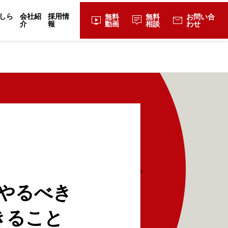
しら
会社紹
採用情
無料
無料
お問い合
live_tv
tooltip_2
mail
介
報
動画
相談
わせ
やるべき
きること