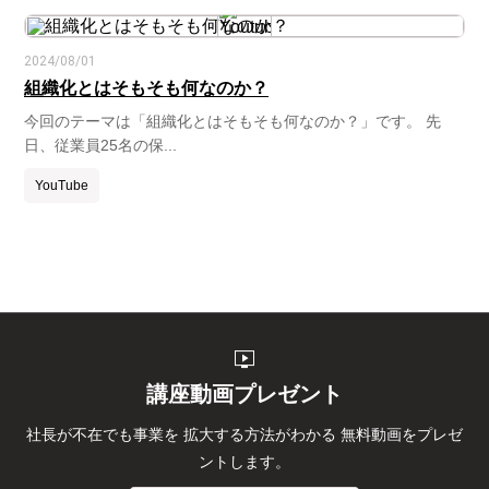
2024/08/01
組織化とはそもそも何なのか？
今回のテーマは「組織化とはそもそも何なのか？」です。 先
日、従業員25名の保...
YouTube
live_tv
講座動画プレゼント
社長が不在でも事業を
拡大する方法がわかる
無料動画をプレゼ
ントします。