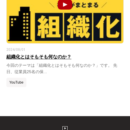
2024/08/01
組織化とはそもそも何なのか？
今回のテーマは「組織化とはそもそも何なのか？」です。 先
日、従業員25名の保...
YouTube
live_tv