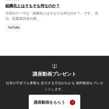
組織化とはそもそも何なのか？
今回のテーマは「組織化とはそもそも何なのか？」です。 先
日、従業員25名の保...
YouTube
live_tv
講座動画プレゼント
社長が不在でも事業を
拡大する方法がわかる
無料動画をプレゼ
ントします。
講座動画をもらう