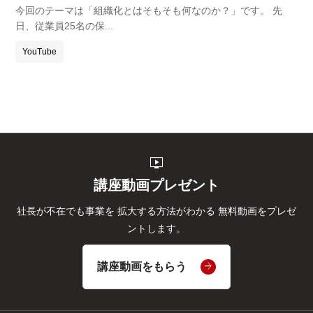
今回のテーマは「組織化とはそもそも何なのか？」です。 先
日、従業員25名の保...
YouTube
live_tv
講座動画プレゼント
社長が不在でも事業を
拡大する方法がわかる
無料動画をプレゼ
ントします。
講座動画をもらう