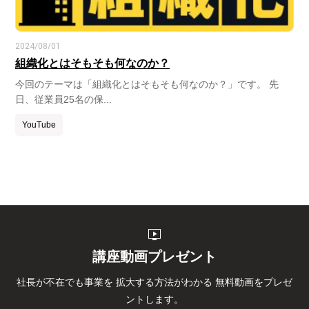
2024/08/01
組織化とはそもそも何なのか？
今回のテーマは「組織化とはそもそも何なのか？」です。 先
日、従業員25名の保...
YouTube
live_tv
講座動画プレゼント
社長が不在でも事業を
拡大する方法がわかる
無料動画をプレゼ
ントします。