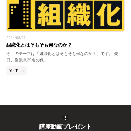
2024/08/01
組織化とはそもそも何なのか？
今回のテーマは「組織化とはそもそも何なのか？」です。 先
日、従業員25名の保...
YouTube
live_tv
講座動画プレゼント