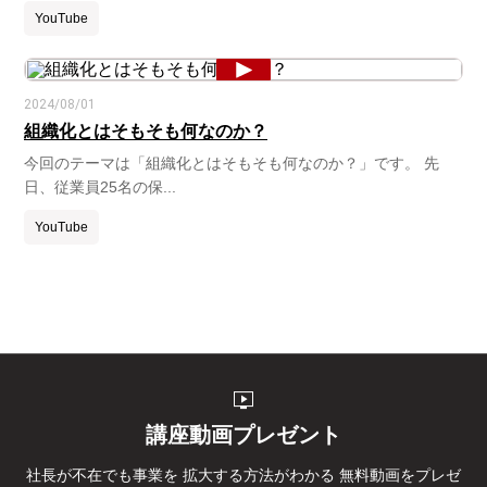
YouTube
2024/08/01
組織化とはそもそも何なのか？
今回のテーマは「組織化とはそもそも何なのか？」です。 先
日、従業員25名の保...
YouTube
live_tv
講座動画プレゼント
社長が不在でも事業を
拡大する方法がわかる
無料動画をプレゼ