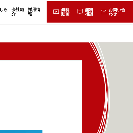
しら
会社紹
採用情
無料
無料
お問い合
live_tv
tooltip_2
mail
介
報
動画
相談
わせ