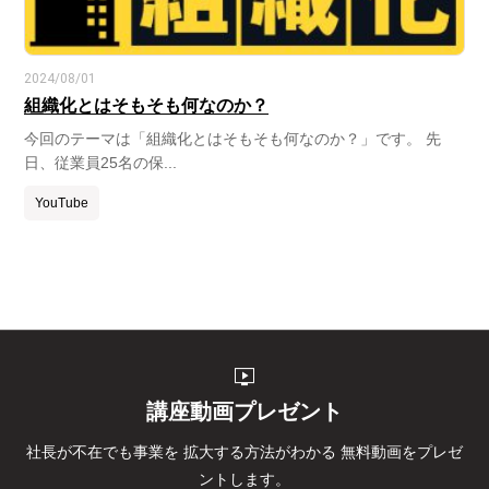
2024/08/01
組織化とはそもそも何なのか？
今回のテーマは「組織化とはそもそも何なのか？」です。 先
日、従業員25名の保...
YouTube
live_tv
講座動画プレゼント
社長が不在でも事業を
拡大する方法がわかる
無料動画をプレゼ
ントします。