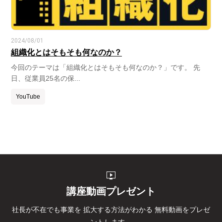
2024/08/01
組織化とはそもそも何なのか？
今回のテーマは「組織化とはそもそも何なのか？」です。 先
日、従業員25名の保...
YouTube
live_tv
講座動画プレゼント
社長が不在でも事業を
拡大する方法がわかる
無料動画をプレゼ