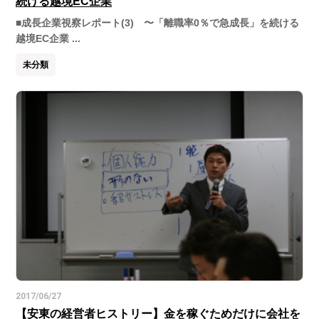
続ける越境EC企業
■成長企業視察レポート(3) 〜「離職率0％で急成長」を続ける
越境EC企業 ...
未分類
2017/06/27
【安東の経営者ヒストリー】金を稼ぐためだけに会社を