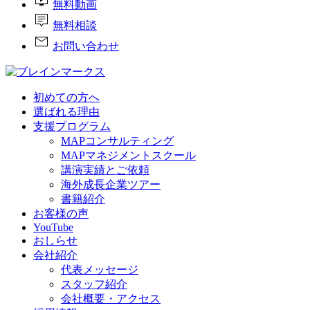
live_tv
無料動画
tooltip_2
無料相談
mail
お問い合わせ
初めての方へ
選ばれる理由
支援プログラム
MAPコンサルティング
MAPマネジメントスクール
講演実績とご依頼
海外成長企業ツアー
書籍紹介
お客様の声
YouTube
おしらせ
会社紹介
代表メッセージ
スタッフ紹介
会社概要・アクセス