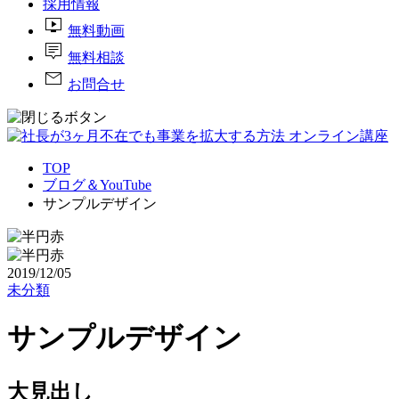
採用情報
live_tv
無料動画
tooltip_2
無料相談
mail
お問合せ
TOP
ブログ＆YouTube
サンプルデザイン
2019/12/05
未分類
サンプルデザイン
大見出し