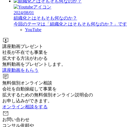
2024/08/01
組織化とはそもそも何なのか？
今回のテーマは「組織化とはそもそも何なのか？」です。 
YouTube
live_tv
講座動画プレゼント
社長が不在でも事業を
拡大する方法がわかる
無料動画をプレゼントします。
講座動画をもらう
tooltip_2
無料個別オンライン相談
会社を自動操縦して事業を
拡大するための無料個別オンライン説明会の
お申し込みができます。
オンライン相談をする
mail
お問い合わせ
コンサル依頼や