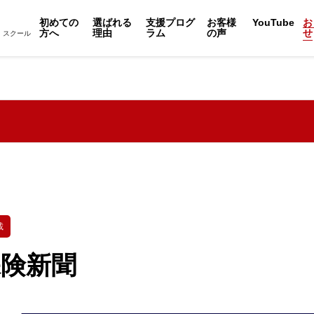
初めての
選ばれる
支援プログ
お客様
YouTube
お
方へ
理由
ラム
の声
せ
・スクール
載
保険新聞