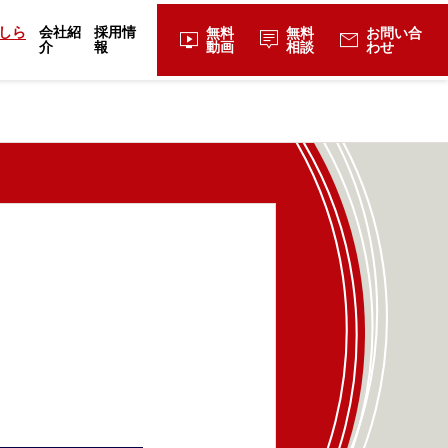
しら
会社紹
採用情
無料
無料
お問い合
live_tv
tooltip_2
mail
介
報
動画
相談
わせ