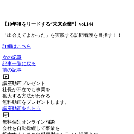
【10年後をリードする“未来企業”】vol.144
「出会えてよかった」を実践する訪問看護を目指す！！
詳細はこちら
次の記事
記事一覧に戻る
前の記事
live_tv
講座動画プレゼント
社長が不在でも事業を
拡大する方法がわかる
無料動画をプレゼントします。
講座動画をもらう
tooltip_2
無料個別オンライン相談
会社を自動操縦して事業を