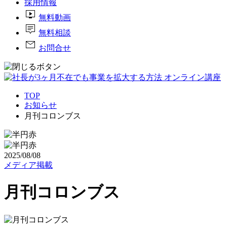
採用情報
live_tv
無料動画
tooltip_2
無料相談
mail
お問合せ
TOP
お知らせ
月刊コロンブス
2025/08/08
メディア掲載
月刊コロンブス