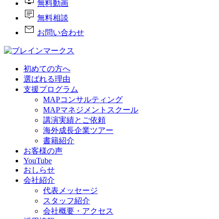
live_tv
無料動画
tooltip_2
無料相談
mail
お問い合わせ
初めての方へ
選ばれる理由
支援プログラム
MAPコンサルティング
MAPマネジメントスクール
講演実績とご依頼
海外成長企業ツアー
書籍紹介
お客様の声
YouTube
おしらせ
会社紹介
代表メッセージ
スタッフ紹介
会社概要・アクセス