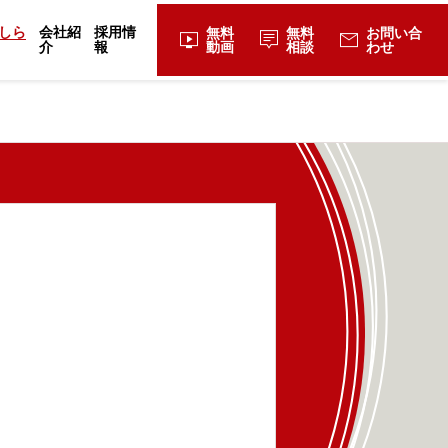
しら
会社紹
採用情
無料
無料
お問い合
live_tv
tooltip_2
mail
介
報
動画
相談
わせ