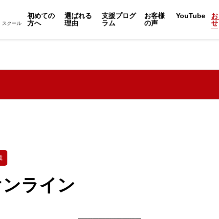
初めての
選ばれる
支援プログ
お客様
YouTube
お
方へ
理由
ラム
の声
せ
・スクール
載
1オンライン