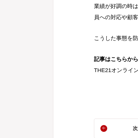
業績が好調の時
員への対応や顧
こうした事態を
記事はこちらか
THE21オンライ
次