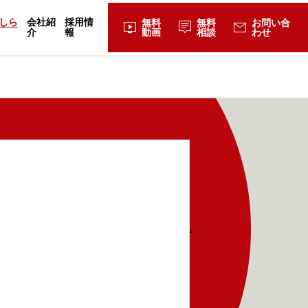
しら
会社紹
採用情
無料
無料
お問い合
live_tv
tooltip_2
mail
介
報
動画
相談
わせ