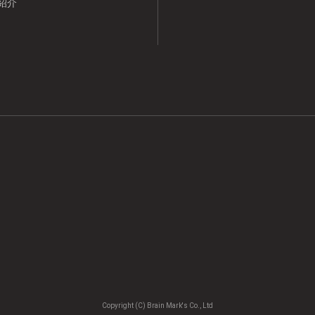
紹介
Copyright (C) Brain Mark's Co., Ltd