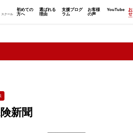
初めての
選ばれる
支援プログ
お客様
YouTube
お
方へ
理由
ラム
の声
せ
・スクール
載
保険新聞