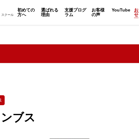
初めての
選ばれる
支援プログ
お客様
YouTube
お
方へ
理由
ラム
の声
せ
・スクール
載
ロンブス