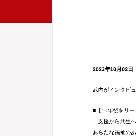
2023年10月0
武内がインタビ
■【10年後をリード
「支援から共生
あらたな福祉のあ