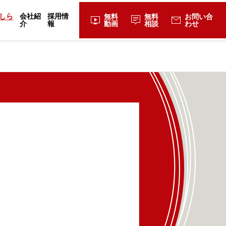
しら
会社紹
採用情
無料
無料
お問い合
live_tv
tooltip_2
mail
介
報
動画
相談
わせ