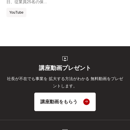
日、従業員25名の保...
YouTube
live_tv
講座動画プレゼント
社長が不在でも事業を
拡大する方法がわかる
無料動画をプレゼ
ントします。
講座動画をもらう