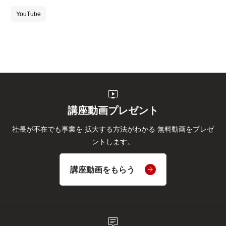
YouTube
live_tv
講座動画プレゼント
社長が不在でも事業を
拡大する方法がわかる
無料動画をプレゼ
ントします。
講座動画をもらう
tooltip_2