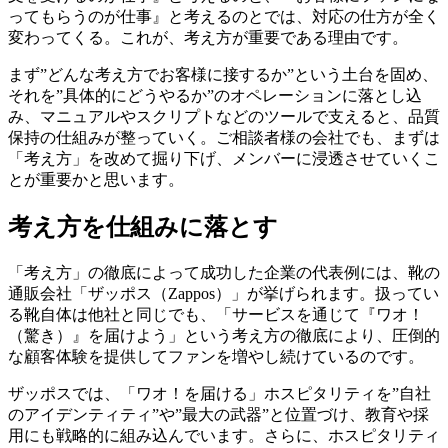
ってもらうのが仕事』と考えるのとでは、対応の仕方が全く
変わってくる。これが、考え方が重要である理由です。
まず”どんな考え方でお客様に接するか”という土台を固め、
それを”具体的にどうやるか”のオペレーションに落とし込
み、マニュアルやスクリプトなどのツールで支えると、品質
保持の仕組みが整っていく。ご相談者様の会社でも、まずは
「考え方」を改めて掘り下げ、メンバーに浸透させていくこ
とが重要かと思います。
考え方を仕組みに落とす
「考え方」の徹底によって成功した企業の代表例には、靴の
通販会社「ザッポス（Zappos）」が挙げられます。扱ってい
る靴自体は他社と同じでも、「サービスを通じて『ワオ！
（驚き）』を届けよう」という考え方の徹底により、圧倒的
な顧客体験を提供してファンを増やし続けているのです。
ザッポスでは、「ワオ！を届ける」ホスピタリティを”自社
のアイデンティティ”や”最大の武器”と位置づけ、教育や採
用にも戦略的に組み込んでいます。さらに、ホスピタリティ