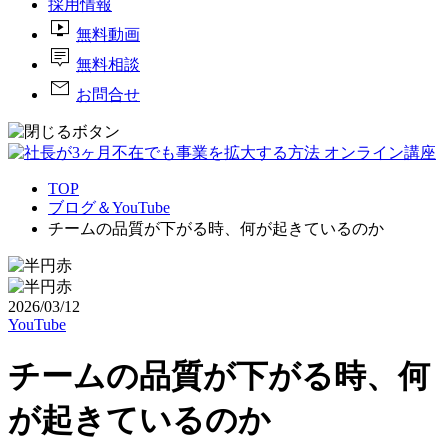
採用情報
live_tv
無料動画
tooltip_2
無料相談
mail
お問合せ
TOP
ブログ＆YouTube
チームの品質が下がる時、何が起きているのか
2026/03/12
YouTube
チームの品質が下がる時、何
が起きているのか