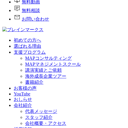
live_tv
無料動画
tooltip_2
無料相談
mail
お問い合わせ
初めての方へ
選ばれる理由
支援プログラム
MAPコンサルティング
MAPマネジメントスクール
講演実績とご依頼
海外成長企業ツアー
書籍紹介
お客様の声
YouTube
おしらせ
会社紹介
代表メッセージ
スタッフ紹介
会社概要・アクセス